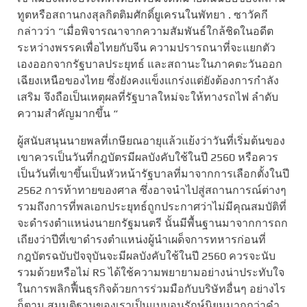
ทูตหรือสถานกงสุลกิตติมศักดิ์ยูเครนในพัทยา . ซาวัคกี
กล่าวว่า “เมื่อพิจารณาจากความสัมพันธ์ใกล้ชิดในอดีต
ระหว่างพรรคเพื่อไทยกับจีน ความปรารถนาที่จะแยกตัว
เองออกจากรัฐบาลประยุทธ์ และสถานะในภาคตะวันออก
เฉียงเหนือของไทย ซึ่งยังคงแข็งแกร่งแต่ยังต้องการกำลัง
เสริม จึงถือเป็นเหตุผลที่รัฐบาลใหม่จะให้ทางรถไฟ ลำดับ
ความสำคัญมากขึ้น “
ผู้สนับสนุนนายพลที่เกษียณอายุแล้วแย้งว่าวันที่เริ่มต้นของ
เขาควรเป็นวันที่กฎบัตรมีผลบังคับใช้ในปี 2560 หรือควร
เป็นวันที่เขาขึ้นเป็นหัวหน้ารัฐบาลที่มาจากการเลือกตั้งในปี
2562 การท้าทายของศาล ซึ่งอาจนำไปสู่สถานการณ์ต่างๆ
รวมถึงการที่พลเอกประยุทธ์ถูกประกาศว่าไม่มีคุณสมบัติที่
จะดำรงตำแหน่งนายกรัฐมนตรี นั้นมีพื้นฐานมาจากการถก
เถียงว่าปีที่เขาดำรงตำแหน่งผู้นำเผด็จการทหารก่อนที่
กฎบัตรฉบับปัจจุบันจะมีผลบังคับใช้ในปี 2560 ควรจะนับ
รวมด้วยหรือไม่ RS ได้ใช้ความพยายามอย่างน่าประทับใจ
ในการพลิกฟื้นธุรกิจด้วยการร่วมมือกับบริษัทอื่นๆ อย่างไร
ก็ตาม สมมติฐานของเราเป็นแบบอนุรักษ์นิยมมากกว่าคำ