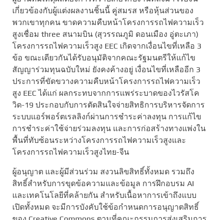
เกี่ยวข้องกับผู้แต่งผลงานชิ้นนี้ คู่สมรส หรือหุ้นส่วนของ
พวกเขาทุกคน ขาดความคืบหน้าโครงการรถไฟความเร็ว
สูงเชื่อม three สนามบิน (สุวรรณภูมิ ดอนเมือง อู่ตะเภา)
โครงการรถไฟความเร็วสูง EEC เกิดจากเงื่อนไขที่เหลือ 3
ข้อ ขณะเดียวกันได้รับอนุมัติจากคณะรัฐมนตรีให้แก้ไข
สัญญาร่วมทุนฉบับใหม่ ยังคงค้างอยู่ เงื่อนไขที่เหลืออีก 3
ประการที่ขัดขวางความคืบหน้าโครงการรถไฟความเร็ว
สูง EEC ได้แก่ ผลกระทบจากการแพร่ระบาดของไวรัสโค
วิด-19 ประกอบกับการตัดสินใจจ่ายสิทธิการบริหารจัดการ
ระบบแอร์พอร์ตเรลลิงก์ผ่านการชำระค่าลงทุน การแก้ไข
การชำระค่าใช้จ่ายร่วมลงทุน และการก่อสร้างทางแพ่งใน
พื้นที่ทับซ้อนระหว่างโครงการรถไฟความเร็วสูงและ
โครงการรถไฟความเร็วสูงไทย-จีน
ผู้อนุญาต และผู้มีส่วนร่วม สงวนลิขสิทธิ์ทั้งหมด รวมถึง
สิทธิ์สำหรับการขุดข้อความและข้อมูล การฝึกอบรม AI
และเทคโนโลยีที่คล้ายกัน สำหรับเนื้อหาการเข้าถึงแบบ
เปิดทั้งหมด จะมีการบังคับใช้ข้อกำหนดการอนุญาตสิทธิ์
ของ Creative Commons ตามที่คณะกรรมการส่งเสริมการ