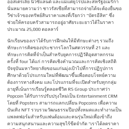
ออสเตรเลีย นิวซีแลนด์ และแม้แต่ยุโรปและสหรัฐอเมริกา
นั่นหมายความว่า ชาวรัสเซียที่สามารถจ่ายได้จะต้องยื่นขอ
วีซ่าเจ้าของทรัพย์สินราคาแพงที่เรียกว่า “บัตรอีลิท” ซึ่ง
ช่วยให้ครอบครัวสามารถอยู่อาศัยระยะยาวได้ในราคา
ประมาณ 25,000 ดอลลาร์
นักเรียนของเราได้รับการฝึกฝนให้มีทักษะต่างๆ รวมถึง
ทักษะการคิดของประชากรโลกในศตวรรษที่ 21 และ
ทักษะการคิดที่จำเป็นสำหรับยุคการปฏิวัติอุตสาหกรรม
ครั้งที่ four ได้แก่ การคิดเชิงคำนวณและการคิดเชิงสถิติ
ปัจจุบันมหาวิทยาลัยขอนแก่นมุ่งเป้าไปที่การปฏิรูปการ
ศึกษาด้วยโปรแกรมใหม่ที่พัฒนาขึ้นเพื่อตอบโจทย์ความ
ต้องการทางสังคม และโปรแกรมที่จะเปิดสำหรับทุกกลุ่ม
อายุที่เน้นการเรียนรู้ตลอดชีวิต RS Group ประกาศว่า
Popcoin ได้รับการปรับปรุงใหม่เป็น Entertainment CRM
โดยที่ Popsters สามารถแลกเปลี่ยน Popcoins เพื่อความ
บันเทิง NFT รวบรวมวัฒนธรรมป๊อปทั้งหมดและทำงานเป็น
แพลตฟอร์มสำหรับแฟนด้อมและคนรุ่นใหม่เพื่อเข้าถึง
ความสนุกสนานและความสุขไร้ขีดจำกัด “เราได้ลดราคา