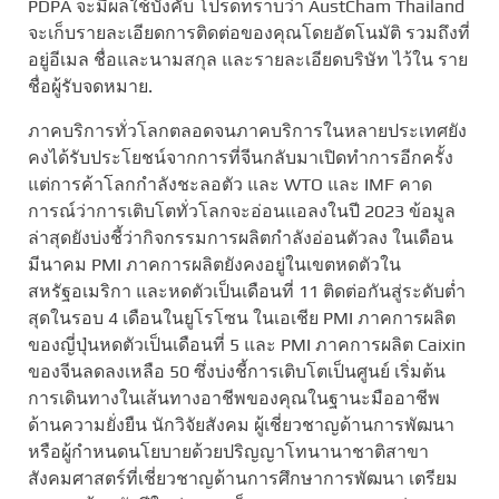
PDPA จะมีผลใช้บังคับ โปรดทราบว่า AustCham Thailand
จะเก็บรายละเอียดการติดต่อของคุณโดยอัตโนมัติ รวมถึงที่
อยู่อีเมล ชื่อและนามสกุล และรายละเอียดบริษัท ไว้ใน ราย
ชื่อผู้รับจดหมาย.
ภาคบริการทั่วโลกตลอดจนภาคบริการในหลายประเทศยัง
คงได้รับประโยชน์จากการที่จีนกลับมาเปิดทำการอีกครั้ง
แต่การค้าโลกกำลังชะลอตัว และ WTO และ IMF คาด
การณ์ว่าการเติบโตทั่วโลกจะอ่อนแอลงในปี 2023 ข้อมูล
ล่าสุดยังบ่งชี้ว่ากิจกรรมการผลิตกำลังอ่อนตัวลง ในเดือน
มีนาคม PMI ภาคการผลิตยังคงอยู่ในเขตหดตัวใน
สหรัฐอเมริกา และหดตัวเป็นเดือนที่ 11 ติดต่อกันสู่ระดับต่ำ
สุดในรอบ 4 เดือนในยูโรโซน ในเอเชีย PMI ภาคการผลิต
ของญี่ปุ่นหดตัวเป็นเดือนที่ 5 และ PMI ภาคการผลิต Caixin
ของจีนลดลงเหลือ 50 ซึ่งบ่งชี้การเติบโตเป็นศูนย์ เริ่มต้น
การเดินทางในเส้นทางอาชีพของคุณในฐานะมืออาชีพ
ด้านความยั่งยืน นักวิจัยสังคม ผู้เชี่ยวชาญด้านการพัฒนา
หรือผู้กำหนดนโยบายด้วยปริญญาโทนานาชาติสาขา
สังคมศาสตร์ที่เชี่ยวชาญด้านการศึกษาการพัฒนา เตรียม