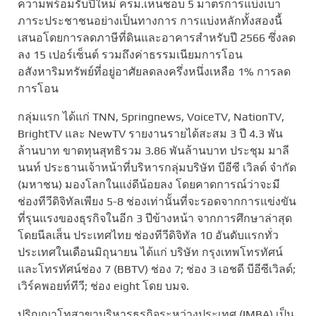
ความพร้อมรับปีใหม่ ครม.เห็นชอบ 5 มาตรการแบ่งเบา
ภาระประชาชนอย่างเป็นทางการ การแบ่งหลักทั้งสองนี้
เสนอโดยการลดภาษีที่ดินและอาคารสำหรับปี 2566 ซึ่งลด
ลง 15 เปอร์เซ็นต์ รวมถึงค่าธรรมเนียมการโอน
อสังหาริมทรัพย์ที่อยู่อาศัยลดลงครึ่งหนึ่งเหลือ 1% การลด
การโอน
กลุ่มแรก ได้แก่ TNN, Springnews, VoiceTV, NationTV,
BrightTV และ NewTV รายงานรายได้สะสม 3 ปี 4.3 พัน
ล้านบาท ขาดทุนสุทธิรวม 3.86 พันล้านบาท ประชุม มาลี
นนท์ ประธานเจ้าหน้าที่บริหารกลุ่มบริษัท บีอีซี เวิลด์ จำกัด
(มหาชน) มองโลกในแง่ดีน้อยลง โดยคาดการณ์ว่าจะมี
ช่องทีวีดิจิทัลเพียง 5-8 ช่องเท่านั้นที่จะรอดจากการแข่งขัน
ที่รุนแรงของธุรกิจในอีก 3 ปีข้างหน้า จากการศึกษาล่าสุด
โดยนีลเส็น ประเทศไทย ช่องทีวีดิจิทัล 10 อันดับแรกทั่ว
ประเทศในเดือนมิถุนายน ได้แก่ บริษัท กรุงเทพโทรทัศน์
และโทรทัศน์ช่อง 7 (BBTV) ช่อง 7; ช่อง 3 เอชดี บีอีซีเวิลด์;
เวิร์คพอยท์ทีวี; ช่อง eight โดย บมจ.
ปริญญาโทสาขาบริหารธุรกิจระหว่างประเทศ (IMBA) เป็น