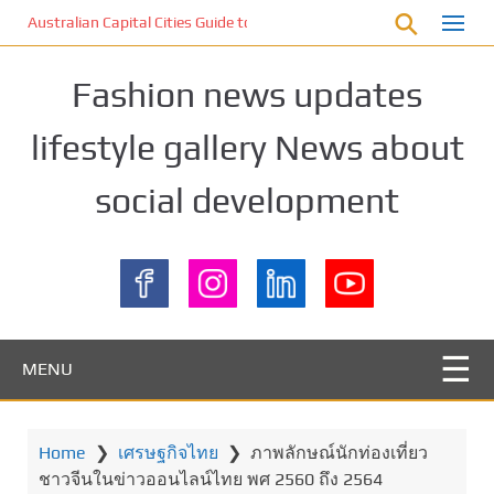
S
Australian Capital Cities Guide to Birdwatching Weekends for Young
k
i
Fashion news updates
p
t
lifestyle gallery News about
o
m
social development
a
i
n
c
o
n
t
MENU
e
n
t
Home
❯
เศรษฐกิจไทย
❯
ภาพลักษณ์นักท่องเที่ยว
ชาวจีนในข่าวออนไลน์ไทย พศ 2560 ถึง 2564