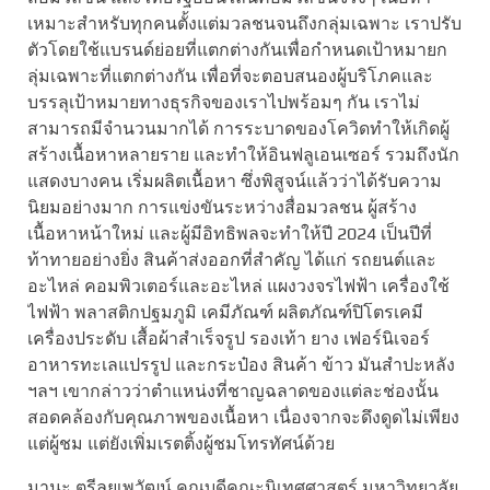
เหมาะสำหรับทุกคนตั้งแต่มวลชนจนถึงกลุ่มเฉพาะ เราปรับ
ตัวโดยใช้แบรนด์ย่อยที่แตกต่างกันเพื่อกำหนดเป้าหมายก
ลุ่มเฉพาะที่แตกต่างกัน เพื่อที่จะตอบสนองผู้บริโภคและ
บรรลุเป้าหมายทางธุรกิจของเราไปพร้อมๆ กัน เราไม่
สามารถมีจำนวนมากได้ การระบาดของโควิดทำให้เกิดผู้
สร้างเนื้อหาหลายราย และทำให้อินฟลูเอนเซอร์ รวมถึงนัก
แสดงบางคน เริ่มผลิตเนื้อหา ซึ่งพิสูจน์แล้วว่าได้รับความ
นิยมอย่างมาก การแข่งขันระหว่างสื่อมวลชน ผู้สร้าง
เนื้อหาหน้าใหม่ และผู้มีอิทธิพลจะทำให้ปี 2024 เป็นปีที่
ท้าทายอย่างยิ่ง สินค้าส่งออกที่สำคัญ ได้แก่ รถยนต์และ
อะไหล่ คอมพิวเตอร์และอะไหล่ แผงวงจรไฟฟ้า เครื่องใช้
ไฟฟ้า พลาสติกปฐมภูมิ เคมีภัณฑ์ ผลิตภัณฑ์ปิโตรเคมี
เครื่องประดับ เสื้อผ้าสำเร็จรูป รองเท้า ยาง เฟอร์นิเจอร์
อาหารทะเลแปรรูป และกระป๋อง สินค้า ข้าว มันสำปะหลัง
ฯลฯ เขากล่าวว่าตำแหน่งที่ชาญฉลาดของแต่ละช่องนั้น
สอดคล้องกับคุณภาพของเนื้อหา เนื่องจากจะดึงดูดไม่เพียง
แต่ผู้ชม แต่ยังเพิ่มเรตติ้งผู้ชมโทรทัศน์ด้วย
มานะ ตรีลยเพวัฒน์ คณบดีคณะนิเทศศาสตร์ มหาวิทยาลัย