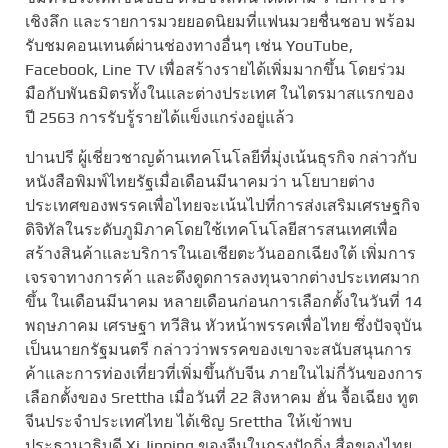
เชิงลึก และรายการมวยยอดนิยมที่แฟนมวยชื่นชอบ พร้อม
รับชมคอนเทนต์ผ่านช่องทางอื่นๆ เช่น YouTube,
Facebook, Line TV เพื่อสร้างรายได้เพิ่มมากขึ้น โดยร่วม
มือกับพันธมิตรทั้งในและต่างประเทศ ในไตรมาสแรกของ
ปี 2563 การรับรู้รายได้แข็งแกร่งอยู่แล้ว
ปานปรี ผู้เชี่ยวชาญด้านเทคโนโลยีที่มุ่งเน้นธุรกิจ กล่าวกับ
หนังสือพิมพ์ไทยรัฐเมื่อเดือนมีนาคมว่า นโยบายต่าง
ประเทศของพรรคเพื่อไทยจะเน้นไปที่การส่งเสริมเศรษฐกิจ
ดิจิทัลในระดับภูมิภาคโดยใช้เทคโนโลยีสารสนเทศเพื่อ
สร้างสินค้าและบริการในเอเชียตะวันออกเฉียงใต้ เพิ่มการ
เจรจาทางการค้า และดึงดูดการลงทุนจากต่างประเทศมาก
ขึ้น ในเดือนมีนาคม หลายเดือนก่อนการเลือกตั้งในวันที่ 14
พฤษภาคม เศรษฐา ทวีสิน หัวหน้าพรรคเพื่อไทย ซึ่งปัจจุบัน
เป็นนายกรัฐมนตรี กล่าวว่าพรรคของเขาจะสนับสนุนการ
ค้าและการท่องเที่ยวที่เพิ่มขึ้นกับจีน ภายในไม่กี่วันของการ
เลือกตั้งของ Srettha เมื่อวันที่ 22 สิงหาคม ฮั่น จื้อเฉียง ทูต
จีนประจำประเทศไทย ได้เชิญ Srettha ให้เข้าพบ
ประธานาธิบดี Xi Jinping ของจีนในกรุงปักกิ่ง สื่อของไทย