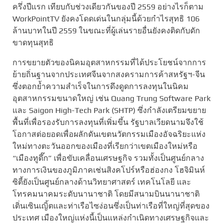
ครึ่งปีแรก เทียบกับช่วงเดียวกันของปี 2559 อย่างไรก็ตาม
WorkPointTV ยังคงโดดเด่นในกลุ่มนี้ด้วยกำไรสุทธิ 106
ล้านบาทในปี 2559 ในขณะที่ผู้เล่นรายอื่นยังคงติดกับดัก
ขาดทุนสุทธิ
การขยายตัวของนิคมอุตสาหกรรมที่ได้ประโยชน์จากการ
ย้ายถิ่นฐานจากประเทศจีนจากสงครามการค้าสหรัฐฯ-จีน
ซึ่งตอกย้ำความสำเร็จในการดึงดูดการลงทุนในนิคม
อุตสาหกรรมขนาดใหญ่ เช่น Quang Trung Software Park
และ Saigon High-Tech Park (SHTP) ซึ่งกำลังเตรียมขยาย
พื้นที่เพื่อรองรับการลงทุนที่เพิ่มขึ้น รัฐบาลเวียดนามจึงใช้
โอกาสต่อยอดเพื่อผลักดันเขตนวัตกรรมเมืองอัจฉริยะแห่ง
ใหม่ทางตะวันออกของเมืองที่เรียกว่าเขตเมืองใหม่หรือ
“เมืองทูดึ๊ก” เพื่อขับเคลื่อนเศรษฐกิจ รวมทั้งเป็นศูนย์กลาง
ทางการเงินของภูมิภาคเช่นสิงคโปร์หรือฮ่องกง โฮจิมินห์
ซิตี้ยังเป็นศูนย์กลางด้านวิทยาศาสตร์ เทคโนโลยี และ
โทรคมนาคมระดับนานาชาติ โดยมีสนามบินนานาชาติ
เติ่นเซินเญิ้ตและท่าเรือไซง่อนซึ่งเป็นท่าเรือที่ใหญ่ที่สุดของ
ประเทศ เมืองใหญ่แห่งนี้เป็นแหล่งกำเนิดทางเศรษฐกิจและ