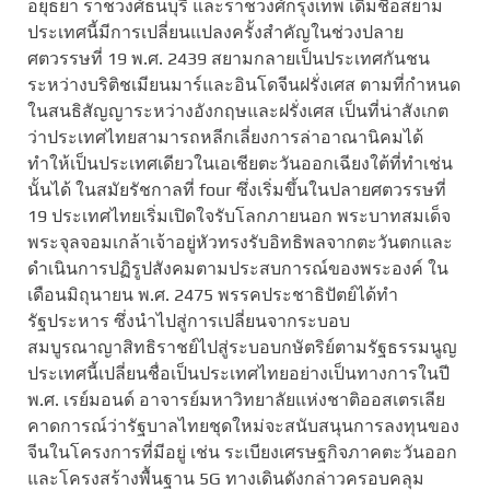
อยุธยา ราชวงศ์ธนบุรี และราชวงศ์กรุงเทพ เดิมชื่อสยาม
ประเทศนี้มีการเปลี่ยนแปลงครั้งสำคัญในช่วงปลาย
ศตวรรษที่ 19 พ.ศ. 2439 สยามกลายเป็นประเทศกันชน
ระหว่างบริติชเมียนมาร์และอินโดจีนฝรั่งเศส ตามที่กำหนด
ในสนธิสัญญาระหว่างอังกฤษและฝรั่งเศส เป็นที่น่าสังเกต
ว่าประเทศไทยสามารถหลีกเลี่ยงการล่าอาณานิคมได้
ทำให้เป็นประเทศเดียวในเอเชียตะวันออกเฉียงใต้ที่ทำเช่น
นั้นได้ ในสมัยรัชกาลที่ four ซึ่งเริ่มขึ้นในปลายศตวรรษที่
19 ประเทศไทยเริ่มเปิดใจรับโลกภายนอก พระบาทสมเด็จ
พระจุลจอมเกล้าเจ้าอยู่หัวทรงรับอิทธิพลจากตะวันตกและ
ดำเนินการปฏิรูปสังคมตามประสบการณ์ของพระองค์ ใน
เดือนมิถุนายน พ.ศ. 2475 พรรคประชาธิปัตย์ได้ทำ
รัฐประหาร ซึ่งนำไปสู่การเปลี่ยนจากระบอบ
สมบูรณาญาสิทธิราชย์ไปสู่ระบอบกษัตริย์ตามรัฐธรรมนูญ
ประเทศนี้เปลี่ยนชื่อเป็นประเทศไทยอย่างเป็นทางการในปี
พ.ศ. เรย์มอนด์ อาจารย์มหาวิทยาลัยแห่งชาติออสเตรเลีย
คาดการณ์ว่ารัฐบาลไทยชุดใหม่จะสนับสนุนการลงทุนของ
จีนในโครงการที่มีอยู่ เช่น ระเบียงเศรษฐกิจภาคตะวันออก
และโครงสร้างพื้นฐาน 5G ทางเดินดังกล่าวครอบคลุม