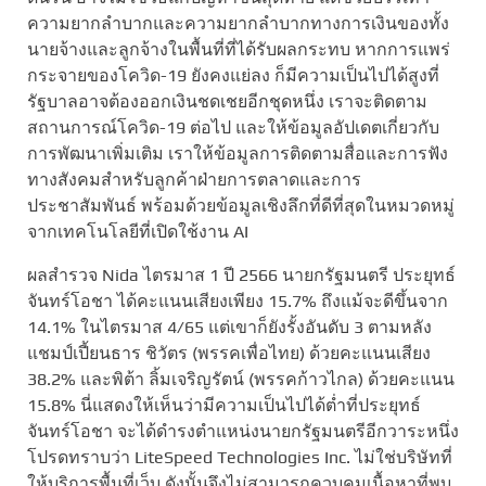
ความยากลำบากและความยากลำบากทางการเงินของทั้ง
นายจ้างและลูกจ้างในพื้นที่ที่ได้รับผลกระทบ หากการแพร่
กระจายของโควิด-19 ยังคงแย่ลง ก็มีความเป็นไปได้สูงที่
รัฐบาลอาจต้องออกเงินชดเชยอีกชุดหนึ่ง เราจะติดตาม
สถานการณ์โควิด-19 ต่อไป และให้ข้อมูลอัปเดตเกี่ยวกับ
การพัฒนาเพิ่มเติม เราให้ข้อมูลการติดตามสื่อและการฟัง
ทางสังคมสำหรับลูกค้าฝ่ายการตลาดและการ
ประชาสัมพันธ์ พร้อมด้วยข้อมูลเชิงลึกที่ดีที่สุดในหมวดหมู่
จากเทคโนโลยีที่เปิดใช้งาน AI
ผลสำรวจ Nida ไตรมาส 1 ปี 2566 นายกรัฐมนตรี ประยุทธ์
จันทร์โอชา ได้คะแนนเสียงเพียง 15.7% ถึงแม้จะดีขึ้นจาก
14.1% ในไตรมาส 4/65 แต่เขาก็ยังรั้งอันดับ 3 ตามหลัง
แชมป์เปี้ยนธาร ชิวัตร (พรรคเพื่อไทย) ด้วยคะแนนเสียง
38.2% และพิต้า ลิ้มเจริญรัตน์ (พรรคก้าวไกล) ด้วยคะแนน
15.8% นี่แสดงให้เห็นว่ามีความเป็นไปได้ต่ำที่ประยุทธ์
จันทร์โอชา จะได้ดำรงตำแหน่งนายกรัฐมนตรีอีกวาระหนึ่ง
โปรดทราบว่า LiteSpeed ​​Technologies Inc. ไม่ใช่บริษัทที่
ให้บริการพื้นที่เว็บ ดังนั้นจึงไม่สามารถควบคุมเนื้อหาที่พบ