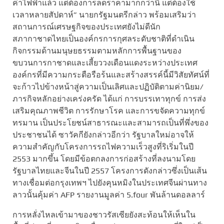
ค่าไฟฟ้าแล้ว แต่ต้องการลดราคามากกว่านี้ แต่ต้องใช้
เวลาหลายสัปดาห์” นายกรัฐมนตรีกล่าว พร้อมเสริมว่า
สถานการณ์เศรษฐกิจของประเทศยังไม่ดีนัก
สภากาชาดไทยเป็นองค์กรการกุศลระดับชาติที่ดำเนิน
กิจกรรมด้านมนุษยธรรมตามหลักการพื้นฐานของ
ขบวนการกาชาดและเสี้ยววงเดือนแดงระหว่างประเทศ
องค์กรที่มีความกระตือรือร้นและสร้างสรรค์นี้มีวิสัยทัศน์ที่
จะก้าวไปข้างหน้าสู่ความเป็นเลิศและปฏิบัติตามค่านิยม/
ภารกิจหลักอย่างเคร่งครัด ได้แก่ การบรรเทาทุกข์ การส่ง
เสริมคุณภาพชีวิต การรักษาโรค และการขจัดความทุกข์
ทรมาน เป็นประโยชน์สาธารณะและสามารถเป็นที่พึ่งของ
ประชาชนได้ ซาวัคกียังกล่าวอีกว่า รัฐบาลใหม่อาจให้
ความสำคัญกับโครงการรถไฟความเร็วสูงที่ริเริ่มในปี
2553 มากขึ้น โดยมีข้อตกลงการก่อสร้างที่ลงนามโดย
รัฐบาลไทยและจีนในปี 2557 โครงการดังกล่าวซึ่งเป็นเส้น
ทางเชื่อมต่อกรุงเทพฯ ไปยังคุนหมิงในประเทศจีนผ่านทาง
ลาวนั้นคุ้มค่า AFP รายงานมูลค่า 5.four พันล้านดอลลาร์
การหลั่งไหลเข้ามาของชาวรัสเซียยังสะท้อนให้เห็นใน