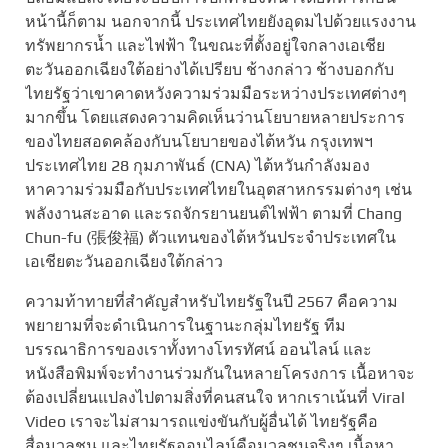
หน้านี้ก็ตาม นอกจากนี้ ประเทศไทยยังอุดมไปด้วยแรงงาน
ทรัพยากรน้ำ และไฟฟ้า ในขณะที่ตั้งอยู่ใจกลางเอเชีย
ตะวันออกเฉียงใต้อย่างได้เปรียบ ช้างกล่าว ช้างบอกกับ
ไทยรัฐว่าเขาคาดหวังความร่วมมือระหว่างประเทศต่างๆ
มากขึ้น โดยแสดงความคิดเห็นว่านโยบายหลายประการ
ของไทยสอดคล้องกับนโยบายของไต้หวัน กรุงเทพฯ
ประเทศไทย 28 กุมภาพันธ์ (CNA) ไต้หวันกำลังมอง
หาความร่วมมือกับประเทศไทยในอุตสาหกรรมต่างๆ เช่น
พลังงานสะอาด และรถจักรยานยนต์ไฟฟ้า ตามที่ Chang
Chun-fu (張俊福) ตัวแทนของไต้หวันประจำประเทศใน
เอเชียตะวันออกเฉียงใต้กล่าว
ความท้าทายที่สำคัญสำหรับไทยรัฐในปี 2567 คือความ
พยายามที่จะดำเนินการในฐานะกลุ่มไทยรัฐ ทีม
บรรณาธิการของเราทั้งทางโทรทัศน์ ออนไลน์ และ
หนังสือพิมพ์จะทำงานร่วมกันในหลายโครงการ เนื้อหาจะ
ต้องเปลี่ยนแปลงไปตามสิ่งที่คนสนใจ หากเราเน้นที่ Viral
Video เราจะไม่สามารถแข่งขันกับผู้อื่นได้ ไทยรัฐคือ
สื่อมวลชน และไทยรัฐออนไลน์คือมวลชนจริงๆ เนื้อหา