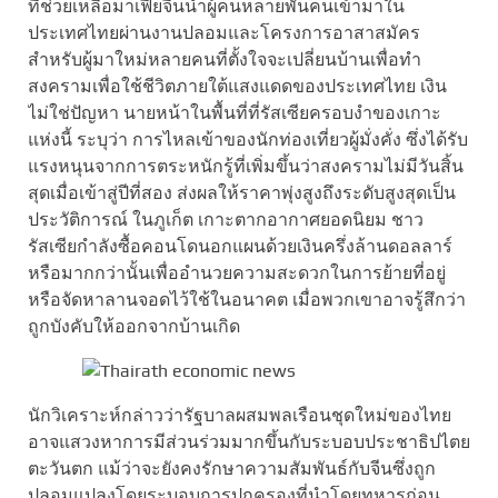
ที่ช่วยเหลือมาเฟียจีนนำผู้คนหลายพันคนเข้ามาใน
ประเทศไทยผ่านงานปลอมและโครงการอาสาสมัคร
สำหรับผู้มาใหม่หลายคนที่ตั้งใจจะเปลี่ยนบ้านเพื่อทำ
สงครามเพื่อใช้ชีวิตภายใต้แสงแดดของประเทศไทย เงิน
ไม่ใช่ปัญหา นายหน้าในพื้นที่ที่รัสเซียครอบงำของเกาะ
แห่งนี้ ระบุว่า การไหลเข้าของนักท่องเที่ยวผู้มั่งคั่ง ซึ่งได้รับ
แรงหนุนจากการตระหนักรู้ที่เพิ่มขึ้นว่าสงครามไม่มีวันสิ้น
สุดเมื่อเข้าสู่ปีที่สอง ส่งผลให้ราคาพุ่งสูงถึงระดับสูงสุดเป็น
ประวัติการณ์ ในภูเก็ต เกาะตากอากาศยอดนิยม ชาว
รัสเซียกำลังซื้อคอนโดนอกแผนด้วยเงินครึ่งล้านดอลลาร์
หรือมากกว่านั้นเพื่ออำนวยความสะดวกในการย้ายที่อยู่
หรือจัดหาลานจอดไว้ใช้ในอนาคต เมื่อพวกเขาอาจรู้สึกว่า
ถูกบังคับให้ออกจากบ้านเกิด
นักวิเคราะห์กล่าวว่ารัฐบาลผสมพลเรือนชุดใหม่ของไทย
อาจแสวงหาการมีส่วนร่วมมากขึ้นกับระบอบประชาธิปไตย
ตะวันตก แม้ว่าจะยังคงรักษาความสัมพันธ์กับจีนซึ่งถูก
ปลอมแปลงโดยระบอบการปกครองที่นำโดยทหารก่อน