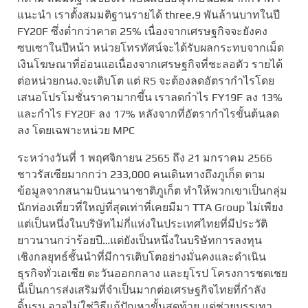
แนะนำ เราตั้งสมมติฐานรายได้ three.9 พันล้านบาทในปี
FY20F ซึ่งต่ำกว่าคาด 25% เนื่องจากเศรษฐกิจจะยังคง
ซบเซาในปีหน้า หน่วยโทรทัศน์จะได้รับผลกระทบจากเม็ด
เงินโฆษณาที่อ่อนแอเนื่องจากเศรษฐกิจที่ชะลอตัว รายได้
ต่อหน่วยกนง.จะเติบโต แต่ RS จะต้องลดอัตรากำไรโดย
เสนอโปรโมชั่นราคามากขึ้น เราลดกำไร FY19F ลง 13%
และกำไร FY20F ลง 17% หลังจากที่อัตรากำไรขั้นต้นลด
ลง โดยเฉพาะหน่วย MPC
ระหว่างวันที่ 1 พฤศจิกายน 2565 ถึง 21 มกราคม 2566
ชาวรัสเซียมากกว่า 233,000 คนเดินทางถึงภูเก็ต ตาม
ข้อมูลจากสนามบินนานาชาติภูเก็ต ทำให้พวกเขาเป็นกลุ่ม
นักท่องเที่ยวที่ใหญ่ที่สุดเท่าที่เคยมีมา TTA Group ไม่เพียง
แต่เป็นหนึ่งในบริษัทไม่กี่แห่งในประเทศไทยที่มีประวัติ
ยาวนานกว่าร้อยปี…แต่ยังเป็นหนึ่งในบริษัทการลงทุน
เชิงกลยุทธ์ชั้นนำที่มีการเติบโตอย่างมั่นคงและดำเนิน
ธุรกิจทั่วเอเชีย ตะวันออกกลาง และยุโรป โครงการชดเชย
นี้เป็นการส่งเสริมที่จำเป็นมากต่อเศรษฐกิจไทยที่กำลัง
ดิ้นรน อาจไม่ใช่วิธีแก้ปัญหาขั้นสุดท้าย แต่ช่วยบรรเทา