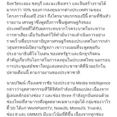
จังหวัดระยอง ชลบุรี และฉะเชิงเทรา และจีนสร้างรายได้
มากกว่า 10% ของการลงทุนจากต่างประเทศรวมของ
โครงการตั้งแต่ปี 2561 ถึงไตรมาสแรกของปีนี้ ตามที่ซินหัว
รายงาน เศรษฐาซึ่งพูดถึงการฟื้นฟูเศรษฐกิจของ
ประเทศไทยที่ได้รับผลกระทบจากโรคระบาดในระหว่าง
การหาเสียง เมื่อวันจันทร์ให้คำมั่นว่าจะดำเนินการอย่าง
รวดเร็วเพื่อบรรเทาปัญหาเศรษฐกิจของประเทศในการกล่า
วสุนทรพจน์เปิดงานรัฐสภา เขาวางแผนที่จะพูดคุยกับ
ประธานาธิบดีโจ ไบเดน ของสหรัฐฯ และนักธุรกิจคน
สำคัญเกี่ยวกับโอกาสในการลงทุนในประเทศไทย นอกรอบ
การประชุมสมัชชาใหญ่แห่งสหประชาชาติที่นิวยอร์กใน
ปลายเดือนนี้ ตามรายงานของประชาชาติ
นายปวัฒน์ เรืองเดชวรชัย รองประธาน Media Intelligence
กล่าวว่าอุตสาหกรรมทีวีดิจิทัลกำลังเปลี่ยนแปลง เนื่องจาก
ผู้เล่นหลักอย่างช่อง 7 และช่อง three กำลังถูกบั่นทอนด้วย
ช่องใหม่ที่สามารถดึงดูดตลาดเฉพาะกลุ่มได้ กลุ่มช่องวาไร
ตี้ SD ได้แก่ WorkPointTV, Now26, Mono29, True4U,
ช่อง 8 และ GMM25 มีแนวโน้มที่ดีขึ้น เนื่องจากทุกช่อง