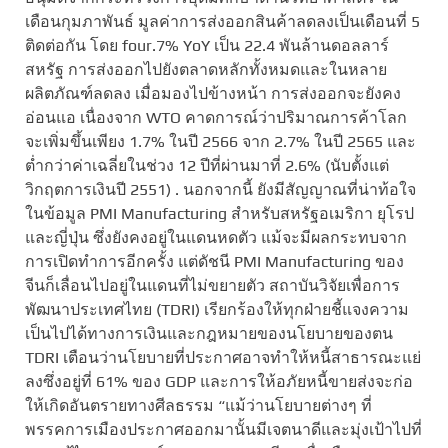
เดือนกุมภาพันธ์ มูลค่าการส่งออกสินค้าลดลงเป็นเดือนที่ 5
ติดต่อกัน โดย four.7% YoY เป็น 22.4 พันล้านดอลลาร์
สหรัฐ การส่งออกไปยังตลาดหลักทั้งหมดและในหลาย
ผลิตภัณฑ์ลดลง เมื่อมองไปข้างหน้า การส่งออกจะยังคง
อ่อนแอ เนื่องจาก WTO คาดการณ์ว่าปริมาณการค้าโลก
จะเพิ่มขึ้นเพียง 1.7% ในปี 2566 จาก 2.7% ในปี 2565 และ
ต่ำกว่าค่าเฉลี่ยในช่วง 12 ปีที่ผ่านมาที่ 2.6% (นับตั้งแต่
วิกฤตการเงินปี 2551) . นอกจากนี้ ยังมีสัญญาณที่น่าท้อใจ
ในข้อมูล PMI Manufacturing สำหรับสหรัฐอเมริกา ยุโรป
และญี่ปุ่น ซึ่งยังคงอยู่ในแดนหดตัว แม้จะมีผลกระทบจาก
การเปิดทำการอีกครั้ง แต่ดัชนี PMI Manufacturing ของ
จีนก็เลื่อนไปอยู่ในแดนที่ไม่ขยายตัว สถาบันวิจัยเพื่อการ
พัฒนาประเทศไทย (TDRI) เรียกร้องให้ทุกฝ่ายชี้แจงความ
เป็นไปได้ทางการเงินและกฎหมายของนโยบายของตน
TDRI เตือนว่านโยบายที่ประกาศอาจทำให้หนี้สาธารณะแย่
ลงซึ่งอยู่ที่ 61% ของ GDP และการให้อภัยหนี้ขายส่งจะก่อ
ให้เกิดอันตรายทางศีลธรรม “แม้ว่านโยบายต่างๆ ที่
พรรคการเมืองประกาศออกมานั้นมีเจตนาดีและมุ่งเป้าไปที่