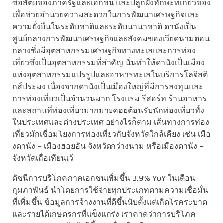
ซื่อสัตย์ของภาครัฐและเอกชน และปลูกฝังทักษะที่เกี่ยวข้อง
เพื่อช่วยอำนวยความสะดวกในการพัฒนาเศรษฐกิจและ
ความยั่งยืนในระดับชาติและระดับนานาชาติ ดานังเป็น
ศูนย์กลางการพัฒนาเศรษฐกิจและสังคมของเวียดนามตอน
กลางซึ่งมีอุตสาหกรรมเศรษฐกิจทางทะเลและการท่อง
เที่ยวซึ่งเป็นอุตสาหกรรมที่สำคัญ นั่นทำให้ดานังเป็นเมือง
แห่งอุตสาหกรรมแปรรูปและอาหารทะเลในบริการโลจิสติ
กส์ประมง เนื่องจากดานังเป็นเมืองใหญ่ที่มีการลงทุนและ
การท่องเที่ยวเป็นจำนวนมาก โรงแรม รีสอร์ท ร้านอาหาร
และสถานที่ท่องเที่ยวมากมายคอยต้อนรับนักท่องเที่ยวทั้ง
ในประเทศและต่างประเทศ อย่างไรก็ตาม เส้นทางการท่อง
เที่ยวมักเชื่อมโยงการท่องเที่ยวกับจังหวัดใกล้เคียง เช่น เมือ
งดานัง – เมืองฮอยอัน จังหวัดกว๋างนาม หรือเมืองดานัง –
จังหวัดเถื่อเทียนเว้
ดัชนีการบริโภคภาคเอกชนเพิ่มขึ้น 3.9% YoY ในเดือน
กุมภาพันธ์ นำโดยการใช้จ่ายทุกประเภทตามความเชื่อมั่น
ที่เพิ่มขึ้น ข้อมูลการจ้างงานที่ดีขึ้นนับตั้งแต่เกิดโรคระบาด
และรายได้เกษตรกรที่แข็งแกร่ง เราคาดว่าการบริโภค