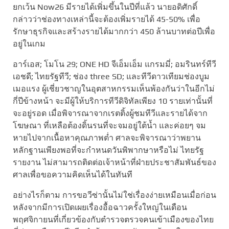
ยกเว้น Now26 มีรายได้เพิ่มขึ้นในปีที่แล้ว นายอดิศักดิ์
กล่าวว่าช่องทางเหล่านี้จะต้องเพิ่มรายได้ 45-50% เพื่อ
รักษาธุรกิจและสร้างรายได้มากกว่า 450 ล้านบาทต่อปีเพื่อ
อยู่ในเกม
อาร์เอส; โมโน 29; ONE HD จีเอ็มเอ็ม แกรมมี่; อมรินทร์ทีวี
เอชดี; ไทยรัฐทีวี; ช่อง three SD; และทีวีดาวเทียมช่องบูม
เมอแรง ผู้เชี่ยวชาญในอุตสาหกรรมเห็นพ้องกันว่าในอีกไม่
กี่ปีข้างหน้า จะมีผู้ให้บริการทีวีดิจิทัลเพียง 10 รายเท่านั้นที่
จะอยู่รอด เมื่อพิจารณาจากเรตติ้งผู้ชมทีวีและรายได้จาก
โฆษณา ที่เหลือต้องดิ้นรนที่จะจมอยู่ใต้น้ำ และค่อยๆ จม
หายไปจากเนื้อหาคุณภาพต่ำ ศาลจะพิจารณาว่าพยาน
หลักฐานเพียงพอที่จะกำหนดวันพิพากษาหรือไม่ ไทยรัฐ
รายงาน ไม่สามารถติดต่อเจ้าหน้าที่ฝ่ายประชาสัมพันธ์ของ
ศาลเพื่อขอความคิดเห็นได้ในทันที
อย่างไรก็ตาม การขอวีซ่านั้นไม่ใช่เรื่องง่ายเหมือนเมื่อก่อน
หลังจากมีการเปิดเผยเรื่องอื้อฉาวครั้งใหญ่ในเดือน
พฤศจิกายนที่เกี่ยวข้องกับตำรวจตรวจคนเข้าเมืองของไทย