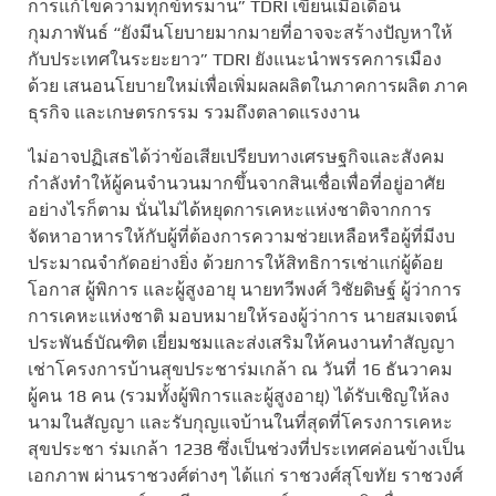
การแก้ไขความทุกข์ทรมาน” TDRI เขียนเมื่อเดือน
กุมภาพันธ์ “ยังมีนโยบายมากมายที่อาจจะสร้างปัญหาให้
กับประเทศในระยะยาว” TDRI ยังแนะนำพรรคการเมือง
ด้วย เสนอนโยบายใหม่เพื่อเพิ่มผลผลิตในภาคการผลิต ภาค
ธุรกิจ และเกษตรกรรม รวมถึงตลาดแรงงาน
ไม่อาจปฏิเสธได้ว่าข้อเสียเปรียบทางเศรษฐกิจและสังคม
กำลังทำให้ผู้คนจำนวนมากขึ้นจากสินเชื่อเพื่อที่อยู่อาศัย
อย่างไรก็ตาม นั่นไม่ได้หยุดการเคหะแห่งชาติจากการ
จัดหาอาหารให้กับผู้ที่ต้องการความช่วยเหลือหรือผู้ที่มีงบ
ประมาณจำกัดอย่างยิ่ง ด้วยการให้สิทธิการเช่าแก่ผู้ด้อย
โอกาส ผู้พิการ และผู้สูงอายุ นายทวีพงศ์ วิชัยดิษฐ์ ผู้ว่าการ
การเคหะแห่งชาติ มอบหมายให้รองผู้ว่าการ นายสมเจตน์
ประพันธ์บัณฑิต เยี่ยมชมและส่งเสริมให้คนงานทำสัญญา
เช่าโครงการบ้านสุขประชาร่มเกล้า ณ วันที่ 16 ธันวาคม
ผู้คน 18 คน (รวมทั้งผู้พิการและผู้สูงอายุ) ได้รับเชิญให้ลง
นามในสัญญา และรับกุญแจบ้านในที่สุดที่โครงการเคหะ
สุขประชา ร่มเกล้า 1238 ซึ่งเป็นช่วงที่ประเทศค่อนข้างเป็น
เอกภาพ ผ่านราชวงศ์ต่างๆ ได้แก่ ราชวงศ์สุโขทัย ราชวงศ์