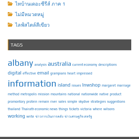
ไทบ้านเดอะซีรีส์ ภาค 1
ไม่มีหมวดหมู่
ไลฟ์สไตล์สีเขียว
TAGS
albany
australia
analysis
current economy
descriptions
digital
email
effective
grampians
heart
impressed
information
island
lnwshop
issues
margaret
marriage
method
metropolis
mission
mountains
national
nationwide
native
product
promontory
protein
remain
river
sales
simple
skydive
strategies
suggestions
thailand
Thairath economic news
things
tickets
victoria
where
wilsons
working
write
ข่าวการเงินการคลัง
ข่าวเศรษฐกิจ สหรัฐ