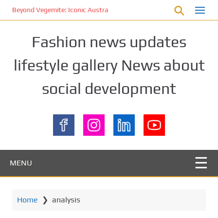
S
Beyond Vegemite: Iconic Australian Foods You Must Try
k
i
Fashion news updates
p
t
lifestyle gallery News about
o
m
social development
a
i
n
c
o
n
t
MENU
e
n
t
Home
❯
analysis