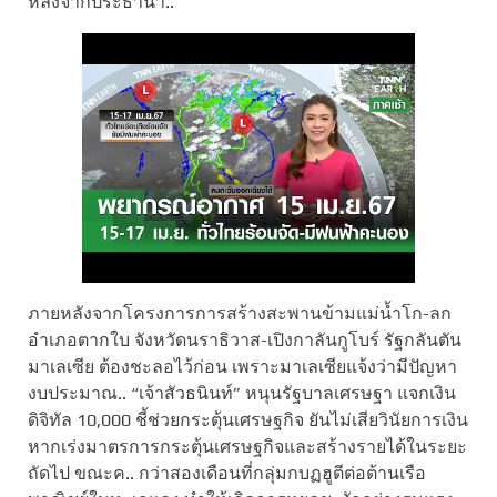
หลังจากประธานา..
ภายหลังจากโครงการการสร้างสะพานข้ามแม่น้ำโก-ลก
อำเภอตากใบ จังหวัดนราธิวาส-เปิงกาลันกูโบร์ รัฐกลันตัน
มาเลเซีย ต้องชะลอไว้ก่อน เพราะมาเลเซียแจ้งว่ามีปัญหา
งบประมาณ.. “เจ้าสัวธนินท์” หนุนรัฐบาลเศรษฐา แจกเงิน
ดิจิทัล 10,000 ชี้ช่วยกระตุ้นเศรษฐกิจ ยันไม่เสียวินัยการเงิน
หากเร่งมาตรการกระตุ้นเศรษฐกิจและสร้างรายได้ในระยะ
ถัดไป ขณะค.. กว่าสองเดือนที่กลุ่มกบฏฮูตีต่อต้านเรือ