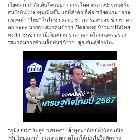
เวียดนามกำลังเติบโตแบบก้าวกระโดด จนต่างประเทศเริ่ม
สนใจหันไปลงทุนเพิ่มขึ้น แต่ที่สำคัญก็คือ “เวียดนาม” อาจ
แซงหน้า “ไทย” ในไม่ช้า และ.. ชาวนาร้องระงม ข้าวราคา
ตก three นายกฯ สมาคมข้าวฯ เปิดสาเหตุ ข้าวนาปรังไทย
ทะลัก-ชนข้าวนาปีเวียดนาม ราคาตลาดโลกกอดคอร่วง
“สมาคมการค้าเมล็ดพันธุ์ข้าวฯ” ชูธงพันธุ์ข้าวไท..
“ภูมิธรรม” รับลูก “เศรษฐา” สั่งทูตพาณิชย์ทั่วโลก ผนึก
“ทีมไทยแลนด์” เร่งเจาะตลาดโลกให้เป็นไปในทิศทาง