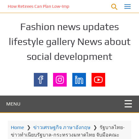
S
How Retirees Can Plan Low-Impact Nature Escapes in Tasmania
k
i
Fashion news updates
p
t
lifestyle gallery News about
o
m
social development
a
i
n
c
o
n
t
MENU
e
n
t
Home
❯
ข่าวเศรษฐกิจ ภาษาอังกฤษ
❯
รัฐบาลไทย-
ข่าวทำเนียบรัฐบาล-กระทรวงมหาดไทย จับมือคณะ