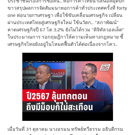
ประชาชนเรื่องการซื้อสิน.. หอการค้าไทยนำเสนอสมุดปก
ขาวสรุปผลการจัดสัมมนาหอการค้าทั่วประเทศครั้งที่ forty
one ต่อนายกฯเศรษฐา เพื่อใช้ขับเคลื่อนเศรษฐกิจ เปลี่ยน
ผ่านประเทศไทยสู่เศรษฐกิจใหม่ ใช้นวัตก.. “สภาพัฒน์”
คาดเศรษฐกิจปี 67 โต 3.2% ยังไม่ได้รวม “ดิจิทัลวอลเล็ต”
ในประมาณการ รอกฤษฎีกาให้ความเห็นทางกฎหมาย ชี้
เศรษฐกิจไทยยังอยู่ในโหมดฟื้นตัวได้ต่อเนื่องจากโคว..
เมื่อวันที่ 31 ตุลาคม นางอรมน ทรัพย์ทวีธรรม อธิบดีกรม