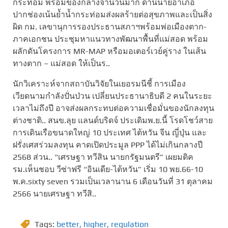
กระท่อม พร้อมของกลางจำนวนมาก ด้านนายอำเภอ
ปากช่องเน้นย้ำน้ำกระท่อมส่งผลร้ายต่อสุขภาพและเป็นสิ่ง
ผิด กม. เลขานุการรองประธานสภาฯพร้อมพ่อเมืองตาก-
ภาคเอกชน ประชุมหาแนวทางพัฒนาพื้นที่แม่สอด พร้อม
ผลักดันโครงการ MR-MAP หรือมอเตอร์เวย์คู่ราง ในเส้น
ทางตาก – แม่สอด ให้เป็นร..
นักวิเคราะห์จากสถาบันวิจัยในเยอรมนีชี้ การเมือง
เวียดนามกำลังปั่นป่วน เปลี่ยนประธานาธิบดี 2 คนในระยะ
เวลาไม่ถึงปี อาจส่งผลกระทบต่อความเชื่อมั่นของนักลงทุน
ต่างชาติ.. สนข.ลุย แลนด์บริดจ์ ประเดิมพ.ย.นี้ โรดโชว์สาย
การเดินเรือขนาดใหญ่ 10 ประเทศ ไต้หวัน จีน ญี่ปุ่น และ
ฝรั่งเศสร่วมลงทุน คาดเปิดประมูล PPP ได้ไม่เกินกลางปี
2568 ส่วน.. “เศรษฐา ทวีสิน นายกรัฐมนตรี” เผยมติค
รม.เห็นชอบ วีซ่าฟรี “อินเดีย-ไต้หวัน” เริ่ม 10 พย.66-10
พ.ค.sixty seven รวมเป็นเวลานาน 6 เดือนวันที่ 31 ตุลาคม
2566 นายเศรษฐา ทวีสิ..
Tags:
better
,
higher
,
regulation