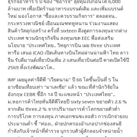
ธุรกิจอาหาร 5 ปี ของ “ซีอาร์จี” ลุยทุ่มงบก้อนโต 6,000
ล้านบาท เพื่อเปิดร้านอาหารแบรนด์เดิม และเพิ่มแบรนด์
ใหม่ มองโอกาส “ซื้อและควบรวมกิจการ” ตลอดจน..
กระทรวงพาณิชย์ เยือนมณฑทหูหนาน ร่วมงานแสดง
สินค้าวัสดุก่อสร้าง ครั้งที่ sixteen ดึงดูดการลงทุนจากต่าง
ประเทศ ชวนนักธุรกิจจีน ลงทุนเขต EEC พื่อส่งเสริม
นโยบาย “ประเทศไทย.. วิทยุการบิน เผย three ประเทศ
หารือ เสนอ ICAO เปิดเส้นทางบินใหม่ผ่านน่านฟ้า ไทย ลาว
จีน รับดีมานด์เที่ยวบินเพิ่ม 2 แสนเที่ยวบินต่อปี คาดเปิดใช้ปี
2569 ทั้งเร่งพัฒนาโค..
IMF เผยมูลค่าจีดีพี “เวียดนาม” ปี 66 โตขึ้นเป็นที่ 5 ใน
อาเซียนเทียบเท่า “มาเลเซีย” แล้ว ขณะที่สำนักวิจัยใน
อังกฤษ CEBR ชี้อีก 14 ปี จะแซงหน้า “ประเทศไทย”..
ม.หอการค้าไทยหั่นจีดีพีไทยปี sixty seven ขยายตัว 2.6 %
จากเดิม three.2 % จากปริมาณการค้าโลกขยายตัวต่ำ
การบริโภค การลงทุน ภาคเอกชนชะลอตัว การเบิกจ่ายงบ
ประมาณต่ำ ชี้ “ท่องเ.. ฝ่ายปกครองอำเภอปากช่องสนธิ
กำลังกับเจ้าหน้าที่ตำรวจ บุกรวบตัวผู้ลักลอบจำหน่ายน้ำ