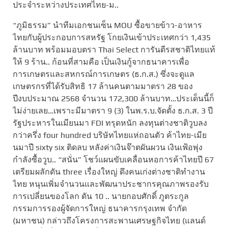
ประจำระหว่างประเทศไทย-ม..
“ภูมิธรรม” นำทีมเอกชนเซ็น MOU ซื้อขายข้าว-อาหาร
ไทยกับผู้ประกอบการสหรัฐ โกยเงินเข้าประเทศกว่า 1,435
ล้านบาท พร้อมมอบตรา Thai Select การันตีรสชาติไทยแท้
ให้ 9 ร้าน.. ก้อนที่สามคือ เป็นเงินกู้จากธนาคารเพื่อ
การเกษตรและสหกรณ์การเกษตร (ธ.ก.ส.) ซึ่งจะดูแล
เกษตรกรที่ได้รับสิทธิ 17 ล้านคนตามมาตรา 28 ของ
ปีงบประมาณ 2568 จำนวน 172,300 ล้านบาท…ประเด็นนี้ก็
ไม่ง่ายเลย…เพราะมีมาตรา 9 (3) ในพ.ร.บ.จัดตั้ง ธ.ก.ส. 3 ปี
รัฐประหารในเมียนมา FDI ทรุดหนัก ลงทุนต่างชาติวูบลง
กว่าครึ่ง four hundred บริษัทไทยแห่ถอนตัว ค้าไทย-เมีย
นมาปี sixty six ติดลบ หลังค่าเงินจ๊าตผันผวน เงินเฟ้อพุ่ง
กำลังซื้อวูบ.. “สนั่น” โชว์แผนขับเคลื่อนหอการค้าไทยปี 67
เตรียมผลักดัน three เรื่องใหญ่ ดึงคนเก่งต่างชาติทำงาน
ไทย หนุนเพิ่มจำนวนและพัฒนาประชากรคุณภาพรองรับ
การเปลี่ยนของโลก ดัน 10 .. นายกอบศักดิ์ ภูตระกูล
กรรมการรองผู้จัดการใหญ่ ธนาคารกรุงเทพ จำกัด
(มหาชน) กล่าวถึงโครงการสะพานเศรษฐกิจไทย (แลนด์