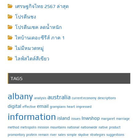
เศรษฐกิจไทย 2567 ล่าสุด
โปรตีนชง
โปรตีนเชค ลดน้ำหนัก
ไทบ้านเดอะซีรีส์ ภาค 1
ไม่มีหมวดหมู่
ไลฟ์สไตล์สีเขียว
TAGS
albany
australia
analysis
current economy
descriptions
digital
email
effective
grampians
heart
impressed
information
island
lnwshop
issues
margaret
marriage
method
metropolis
mission
mountains
national
nationwide
native
product
promontory
protein
remain
river
sales
simple
skydive
strategies
suggestions