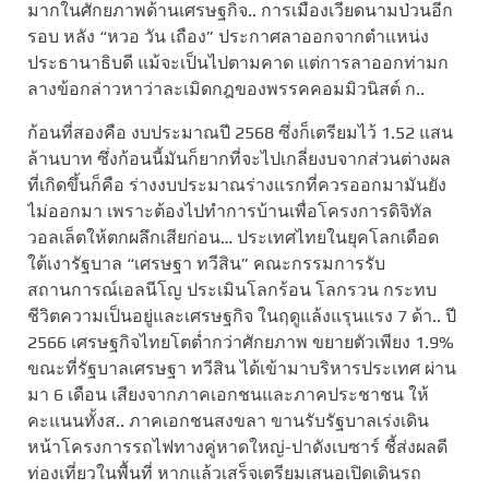
มากในศักยภาพด้านเศรษฐกิจ.. การเมืองเวียดนามป่วนอีก
รอบ หลัง “หวอ วัน เถือง” ประกาศลาออกจากตำแหน่ง
ประธานาธิบดี แม้จะเป็นไปตามคาด แต่การลาออกท่ามก
ลางข้อกล่าวหาว่าละเมิดกฎของพรรคคอมมิวนิสต์ ก..
ก้อนที่สองคือ งบประมาณปี 2568 ซึ่งก็เตรียมไว้ 1.52 แสน
ล้านบาท ซึ่งก้อนนี้มันก็ยากที่จะไปเกลี่ยงบจากส่วนต่างผล
ที่เกิดขึ้นก็คือ ร่างงบประมาณร่างแรกที่ควรออกมามันยัง
ไม่ออกมา เพราะต้องไปทำการบ้านเพื่อโครงการดิจิทัล
วอลเล็ตให้ตกผลึกเสียก่อน… ประเทศไทยในยุคโลกเดือด
ใต้เงารัฐบาล “เศรษฐา ทวีสิน” คณะกรรมการรับ
สถานการณ์เอลนีโญ ประเมินโลกร้อน โลกรวน กระทบ
ชีวิตความเป็นอยู่และเศรษฐกิจ ในฤดูแล้งแรุนแรง 7 ด้า.. ปี
2566 เศรษฐกิจไทยโตต่ำกว่าศักยภาพ ขยายตัวเพียง 1.9%
ขณะที่รัฐบาลเศรษฐา ทวีสิน ได้เข้ามาบริหารประเทศ ผ่าน
มา 6 เดือน เสียงจากภาคเอกชนและภาคประชาชน ให้
คะแนนทั้งส.. ภาคเอกชนสงขลา ขานรับรัฐบาลเร่งเดิน
หน้าโครงการรถไฟทางคู่หาดใหญ่-ปาดังเบซาร์ ชี้ส่งผลดี
ท่องเที่ยวในพื้นที่ หากแล้วเสร็จเตรียมเสนอเปิดเดินรถ