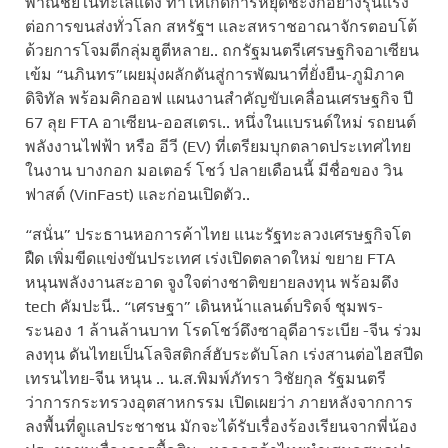
พาณิชย์ในทะเลแดง ทำให้เกิดการหยุดชะงักอย่างรุนแรง
ต่อการขนส่งทั่วโลก สหรัฐฯ และสหราชอาณาจักรตอบโต้
ด้วยการโจมตีกลุ่มฮูตีหลาย.. ถกรัฐมนตรีเศรษฐกิจอาเซียน
เข้ม “นภินทร”เผยมุ่งผลักดันสู่การพัฒนาที่ยั่งยืน-ภูมิภาค
ดิจิทัล พร้อมคิกออฟ แผนงานสำคัญขับเคลื่อนเศรษฐกิจ ปี
67 ลุย FTA อาเซียน-ออสเตรเ.. หนึ่งในแบรนด์ใหม่ รถยนต์
พลังงานไฟฟ้า หรือ อีวี (EV) ที่เตรียมบุกตลาดประเทศไทย
ในงาน บางกอก มอเตอร์ โชว์ ปลายเดือนนี้ มีชื่อของ วิน
ฟาสต์ (VinFast) และก่อนเปิดตัว..
“สนั่น” ประธานหอการค้าไทย แนะรัฐทะลวงเศรษฐกิจโต
ฝืด เพิ่มขีดแข่งขันประเทศ เร่งเปิดตลาดใหม่ ขยาย FTA
หนุนพลังงานสะอาด จูงใจต่างชาติขยายลงทุน พร้อมดึง
tech คัมปะนี.. “เศรษฐา” เดินหน้าแลนด์บริดจ์ ชุมพร-
ระนอง 1 ล้านล้านบาท โรดโชว์ดึงซาอุดีอาระเบีย -จีน ร่วม
ลงทุน ดันไทยเป็นโลจิสติกส์ฮับระดับโลก เร่งสานต่อไฮสปีด
เทรนไทย-จีน หนุน .. น.ส.พิมพ์ภัทรา วิชัยกุล รัฐมนตรี
ว่าการกระทรวงอุตสาหกรรม เปิดเผยว่า ภายหลังจากการ
ลงพื้นที่ดูแลประชาชน มักจะได้รับเรื่องร้องเรียนจากพี่น้อง