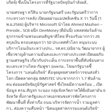
บริดจ์) ซึ่งเป็นโครงการที่รัฐบาลปัจจุบันกำลังผลั..
นายเศรษฐา ทวีสิน นายกรัฐมนตรี และรัฐมนตรีว่าการ
กระทรวงการคลัง เปิดเผยผ่านแอปพลิเคชัน X ว่า วันนี้ (1
พ.ย.2566) ผู้บริหาร Microsoft นำโดย Ahmed Mazhari –
Preside.. SCB ผนึก DeeMoney (ดีมันนี่) แพลตฟอร์มด้าน
ธุรกรรมข้ามพรมแดนสัญชาติไทย ที่รองรับมากกว่า 26
สกุลเงิน ครอบคลุมกว่า 50 ประเทศทั่วโลก หนุนระบบ
บริการโอนเงินระหว่างประ.. รศ.ดร.ปณิธาน วัฒนายากร ผู้
เชี่ยวชาญด้านความมั่นคงและการต่างประเทศ เปิดเผยกับ
ฐานเศรษฐกิจ เกี่ยวกับประเด็น การเจรจาพื้นที่ทับซ้อนทาง
ทะเลระหว่างไทย-กัมพูชา (overla.. โฆษกรัฐบาลชี้
โครงการ “แลนด์บริดจ์” คือจุดยุทธศาสตร์การขนส่งทั่ว
โลก เปิดตลาดกลุ่ม BIMSTEC ประชากรกว่า 1.7 พันล้าน
คน ต่อยอดปัจจัยภูมิรัฐศาสตร์ ซึ่งไทยมีความพร้อม .. เปิด
ข้อมูล ครม.สัญจร ระนอง กลุ่มจังหวัดภาคใต้ฝั่งอันดามัน 6
จังหวัด ทั้งภาครัฐและภาคเอกชนชงสารพัดโครงการ
พัฒนาพื้นที่ ทั้งท่าเรือ ถนน บริหารจัดการน้ำ รวมมูลค่า
กว.. ส่องความคืบหน้า “นิคมอุตสาหกรรมแลนด์บริดจ์”