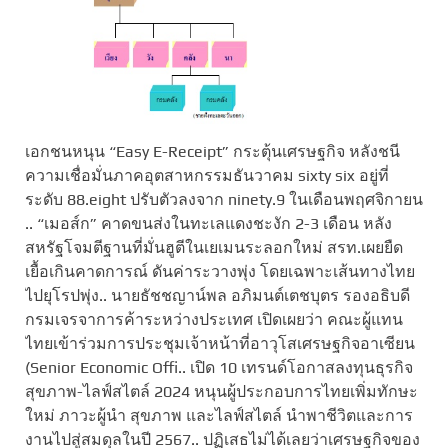
เอกชนหนุน “Easy E-Receipt” กระตุ้นเศรษฐกิจ หลังชนี
ความเชื่อมั่นภาคอุตสาหกรรมธันวาคม sixty six อยู่ที่
ระดับ 88.eight ปรับตัวลงจาก ninety.9 ในเดือนพฤศจิกายน
.. “เมอส์ก” คาดขนส่งในทะเลแดงชะงัก 2-3 เดือน หลัง
สหรัฐโจมตีฐานที่มั่นฮูตีในเยเมนระลอกใหม่ สรท.เผยยืด
เยื้อเกินคาดการณ์ ดันค่าระวางพุ่ง โดยเฉพาะเส้นทางไทย
ไปยุโรปพุ่ง.. นายธัชชญาน์พล อภิมนต์เตชบุตร รองอธิบดี
กรมเจรจาการค้าระหว่างประเทศ เปิดเผยว่า คณะผู้แทน
ไทยเข้าร่วมการประชุมเจ้าหน้าที่อาวุโสเศรษฐกิจอาเซียน
(Senior Economic Offi.. เปิด 10 เทรนด์โอกาสลงทุนธุรกิจ
สุขภาพ-ไลฟ์สไตล์ 2024 หนุนผู้ประกอบการไทยเพิ่มทักษะ
ใหม่ ภาวะผู้นำ สุขภาพ และไลฟ์สไตล์ นำพาชีวิตและการ
งานไปสู่สมดุลในปี 2567.. ปฏิเสธไม่ได้เลยว่าเศรษฐกิจของ