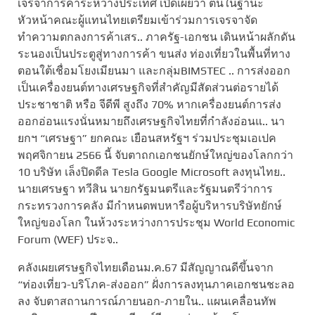
เจรจาการค้าระหว่างประเทศ เปิดเผยว่า ตนในฐานะ
หัวหน้าคณะผู้แทนไทยเตรียมเข้าร่วมการเจรจาจัด
ทำความตกลงการค้าเสร.. ภาครัฐ-เอกชน เดินหน้าผลักดัน
ระนองเป็นประตูสู่ทางการค้า ขนส่ง ท่องเที่ยวในพื้นที่ทาง
ตอนใต้เชื่อมโยงเมียนมา และกลุ่มBIMSTEC .. การส่งออก
เป็นเครื่องยนต์ทางเศรษฐกิจที่สำคัญมีสัดส่วนต่อรายได้
ประชาชาติ หรือ จีดีพี สูงถึง 70% หากเครื่องยนต์การส่ง
ออกอ่อนแรงนั่นหมายถึงเศรษฐกิจไทยที่กำลังอ่อนแ.. นา
ยกฯ “เศรษฐา” ยกคณะ เยือนสหรัฐฯ ร่วมประชุมเอเปค
พฤศจิกายน 2566 นี้ จับตาถกเอกชนยักษ์ใหญ่ของโลกกว่า
10 บริษัท เล็งปิดดีล Tesla Google Microsoft ลงทุนไทย..
นายเศรษฐา ทวีสิน นายกรัฐมนตรีและรัฐมนตรีว่าการ
กระทรวงการคลัง มีกำหนดพบหารือผู้บริหารบริษัทยักษ์
ใหญ่ของโลก ในห้วงระหว่างการประชุม World Economic
Forum (WEF) ประจ..
คลังเผยเศรษฐกิจไทยเดือนม.ค.67 มีสัญญาณดีขึ้นจาก
“ท่องเที่ยว-บริโภค-ส่งออก” ฝั่งการลงทุนภาคเอกชนชะลอ
ลง จับตาสถานการณ์ภายนอก-ภายใน.. แผนเคลื่อนทัพ