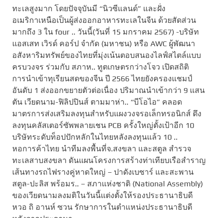
ทะเลสูงมาก โดยปัจจุบันมี “นิวซีแลนด์” และฝั่ง
อเมริกาเหนือเป็นผู้ส่งออกอาหารทะเลในจีน ด้วยสัดส่วน
มากถึง 3 ใน four .. วันนี้(วันที่ 15 มกราคม 2567) -บริษัท
แอสเสท เวิรด์ คอร์ป จำกัด (มหาชน) หรือ AWC ผู้พัฒนา
อสังหาริมทรัพย์ของไทยที่มุ่งเน้นตอบสนองไลฟ์สไตล์แบบ
ครบวงจร ร่วมกับ สภาห.. ทูตเกษตรกว่างโจว เปิดสถิติ
การนำเข้าทุเรียนสดของจีน ปี 2566 ไทยยังครองแชมป์
อันดับ 1 ส่งออกขยายตัวต่อเนื่อง ปริมาณนำเข้ากว่า 9 แสน
ตัน เวียดนาม-ฟิลิปปินส์ ตามมาห่า.. “บีโอไอ” คลอด
มาตรการส่งเสริมลงทุนสำหรับแผงวงจรอเล็กทรอนิกส์ ดึง
ลงทุนคลัสเตอร์ซัพพลายเชน PCB ครั้งใหญ่ตั้งเป้าอีก 10
บริษัทระดับท็อปปักหลักในไทยหลังลงทุนแล้ว 10 ..
หอการค้าไทย นำทีมลงพื้นที่จ.สงขลา และสตูล สำรวจ
ทะเลสาบสงขลา ดันแผนโครงการสร้างท่าเทียบเรือสำราญ
เส้นทางรถไฟรางคู่หาดใหญ่ – ปาดังเบซาร์ และสะพาน
สตูล-ปะลิส พร้อมร.. – สภาแห่งชาติ (National Assembly)
ของเวียดนามลงมติในวันนี้แต่งตั้งให้รองประธานาธิบดี
หวอ ถิ อานห์ ซวน รักษาการในตำแหน่งประธานาธิบดี