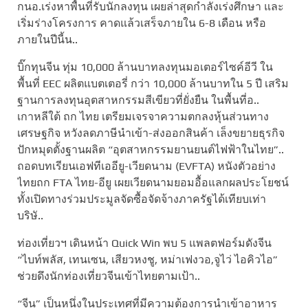
กนอ.เร่งหาพื้นที่รับนักลงทุน เผยล่าสุดกำลังเร่งศึกษา และ
เริ่มร่างโครงการ คาดแล้วเสร็จภายใน 6-8 เดือน หรือ
ภายในปีนี้น..
บิ๊กทุนจีน ทุ่ม 10,000 ล้านบาทลงทุนมอเตอร์ไซค์อีวี ใน
พื้นที่ EEC ผลิตแบตเตอรี่ กว่า 10,000 ล้านบาทใน 5 ปี เสริม
ฐานการลงทุนอุตสาหกรรมสีเขียวที่ยั่งยืน ในพื้นที่อ..
เกาหลีใต้ ถก ไทย เตรียมเจรจาความตกลงหุ้นส่วนทาง
เศรษฐกิจ หวังลดภาษีนำเข้า-ส่งออกสินค้า เล็งขยายธุรกิจ
ปักหมุดตั้งฐานผลิต “อุตสาหกรรมยานยนต์ไฟฟ้าในไทย”..
ถอดบทเรียนเอฟทีเออียู-เวียดนาม (EVFTA) หนังตัวอย่าง
ไทยถก FTA ไทย-อียู เผยเวียดนามยอมอื้อแลกผลประโยชน์
ทั้งเปิดทางร่วมประมูลจัดซื้อจัดจ้างภาครัฐได้เทียบเท่า
บริษั..
ท่องเที่ยวฯ เดินหน้า Quick Win พบ 5 แพลตฟอร์มดังจีน
“ไบท์พลัส, เทนเซน, เสียวหงชู, หม่าเฟงวอ,จูไว่ ไอคิวไอ”
ช่วยดึงนักท่องเที่ยวจีนเข้าไทยตามเป้า..
“จีน” เป็นหนึ่งในประเทศที่มีความต้องการนำเข้าอาหาร