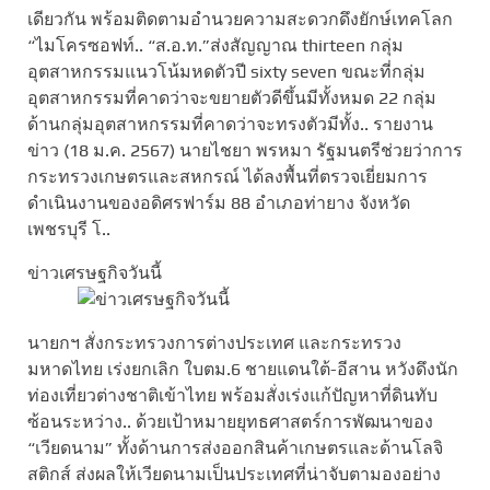
เดียวกัน พร้อมติดตามอำนวยความสะดวกดึงยักษ์เทคโลก
“ไมโครซอฟท์.. “ส.อ.ท.”ส่งสัญญาณ thirteen กลุ่ม
อุตสาหกรรมแนวโน้มหดตัวปี sixty seven ขณะที่กลุ่ม
อุตสาหกรรมที่คาดว่าจะขยายตัวดีขึ้นมีทั้งหมด 22 กลุ่ม
ด้านกลุ่มอุตสาหกรรมที่คาดว่าจะทรงตัวมีทั้ง.. รายงาน
ข่าว (18 ม.ค. 2567) นายไชยา พรหมา รัฐมนตรีช่วยว่าการ
กระทรวงเกษตรและสหกรณ์ ได้ลงพื้นที่ตรวจเยี่ยมการ
ดำเนินงานของอดิศรฟาร์ม 88 อำเภอท่ายาง จังหวัด
เพชรบุรี โ..
ข่าวเศรษฐกิจวันนี้
นายกฯ สั่งกระทรวงการต่างประเทศ และกระทรวง
มหาดไทย เร่งยกเลิก ใบตม.6 ชายแดนใต้-อีสาน หวังดึงนัก
ท่องเที่ยวต่างชาติเข้าไทย พร้อมสั่งเร่งแก้ปัญหาที่ดินทับ
ซ้อนระหว่าง.. ด้วยเป้าหมายยุทธศาสตร์การพัฒนาของ
“เวียดนาม” ทั้งด้านการส่งออกสินค้าเกษตรและด้านโลจิ
สติกส์ ส่งผลให้เวียดนามเป็นประเทศที่น่าจับตามองอย่าง