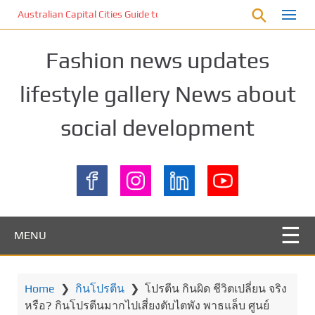
S
Australian Capital Cities Guide to Birdwatching Weekends for Young
k
i
Fashion news updates
p
t
lifestyle gallery News about
o
m
social development
a
i
n
c
o
n
t
MENU
e
n
t
Home
❯
กินโปรตีน
❯
โปรตีน กินผิด ชีวิตเปลี่ยน จริง
หรือ? กินโปรตีนมากไปเสี่ยงตับไตพัง พาธแล็บ ศูนย์