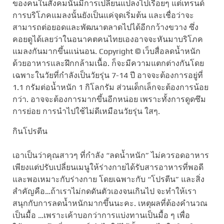
ของคนในสังคมนั้นมีการเปลี่ยนแปลงไปเรื่อยๆ แต่เทรนด์
การบริโภคแมลงนั้นยังเป็นแค่จุดเริ่มต้น และเชื่อว่าจะ
สามารถต่อยอดและพัฒนาตลาดไปได้อีกกว้างขวาง ซึ่ง
คอยดูได้เลยว่าในอนาคตคนไทยเองอาจจะหันมาบริโภค
แมลงกันมากขึ้นแน่นอน. Copyright © เว็บสื่อลดน้ำหนัก
ด้วยอาหารและฝึกกล้ามเนื้อ. ก็จะมีความแตกต่างกันโดย
เฉพาะในวัยที่กำลังเป็นวัยรุ่น 7-14 ปี อาจจะต้องการอยู่ที่
1.1 กรัมต่อน้ำหนัก 1 กิโลกรัม ส่วนเด็กเล็กจะต้องการน้อย
กว่า. อาจจะต้องการมากขึ้นอีกหน่อย เพราะทั้งการดูดซึม
การย่อย การนำไปใช้ไม่ดีเหมือนวัยรุ่น ใสๆ.
กินโปรตีน
เอาเป็นว่าคุณสาวๆ ที่กำลัง “ลดน้ำหนัก” ไม่ควรอดอาหาร
เพียงแต่ปรับเปลี่ยนเมนูให้ร่างกายได้รับสารอาหารที่พอดี
และพอเหมาะกับร่างกาย โดยเฉพาะกับ “โปรตีน” และสิ่ง
สำคัญคือ…ถ้าเราไม่กดดันตัวเองจนเกินไป จะทำให้เรา
สนุกกับการลดน้ำหนักมากขึ้นนะคะ. เหตุผลที่ต้องคำนวณ
เป็นมื้อ …เพราะเค้าบอกว่าการแบ่งทานเป็นมื้อ ๆ เพื่อ