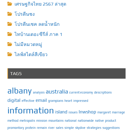
เศรษฐกิจไทย 2567 ล่าสุด
โปรตีนชง
โปรตีนเชค ลดน้ำหนัก
ไทบ้านเดอะซีรีส์ ภาค 1
ไม่มีหมวดหมู่
ไลฟ์สไตล์สีเขียว
TAGS
albany
australia
analysis
current economy
descriptions
digital
email
effective
grampians
heart
impressed
information
island
lnwshop
issues
margaret
marriage
method
metropolis
mission
mountains
national
nationwide
native
product
promontory
protein
remain
river
sales
simple
skydive
strategies
suggestions